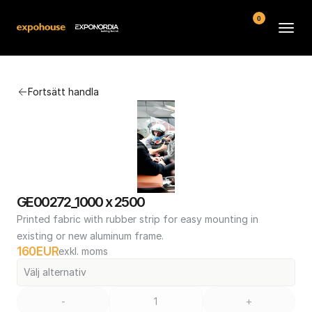
0
Arenor
Fortsätt handla
Vanliga frågor
Kontakt
Köpvillkor
GE00272_1000 x 2500
Printed fabric with rubber strip for easy mounting in 
existing or new aluminum frame.
160
EUR
exkl. moms
Välj alternativ
-
+