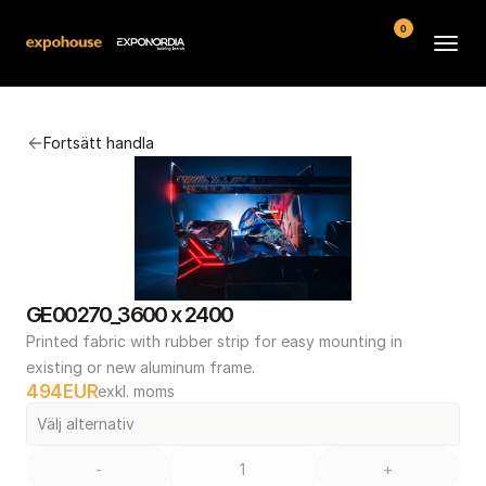
0
Arenor
Fortsätt handla
Vanliga frågor
Kontakt
Köpvillkor
GE00270_3600 x 2400
Printed fabric with rubber strip for easy mounting in 
existing or new aluminum frame.
494
EUR
exkl. moms
Välj alternativ
-
+