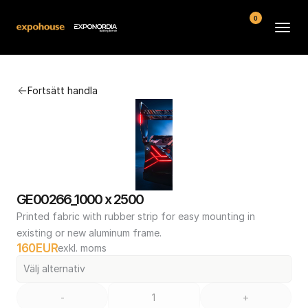
0
Arenor
Fortsätt handla
Vanliga frågor
Kontakt
Köpvillkor
GE00266_1000 x 2500
Printed fabric with rubber strip for easy mounting in 
existing or new aluminum frame.
160
EUR
exkl. moms
Välj alternativ
-
+