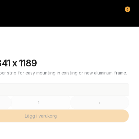
0
1 x 1189
ber strip for easy mounting in existing or new aluminum frame.
+
Lägg i varukorg