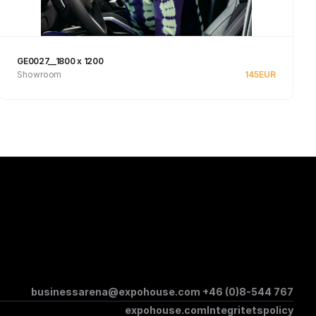
GE0027__1800 x 1200
Showroom
145
EUR
Se produkt
businessarena@expohouse.com 
+46 (0)8-544 767
expohouse.com
Integritetspolicy