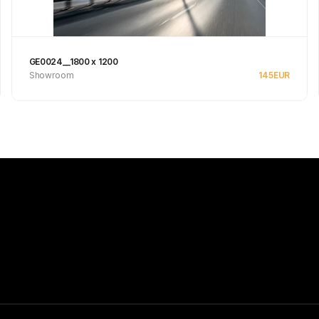
GE0024__1800 x 1200
Showroom
145
EUR
Se produkt