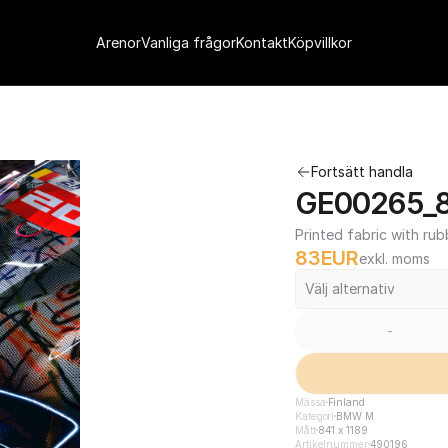
Arenor
Vanliga frågor
Kontakt
Köpvillkor
Fortsätt handla
GE00265_84
Printed fabric with rub
83
EUR
exkl. moms
Välj alternativ
-
Mässa
Finland
Kategori
BMW M
Mått
841 x 1189
Artikelnummer
490196