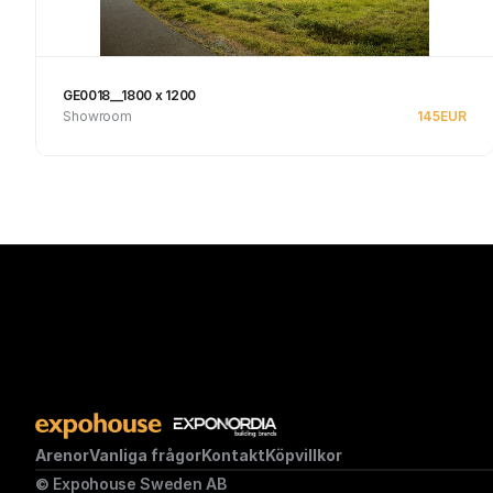
GE0018__1800 x 1200
Showroom
145
EUR
Se produkt
Arenor
Vanliga frågor
Kontakt
Köpvillkor
© Expohouse Sweden AB