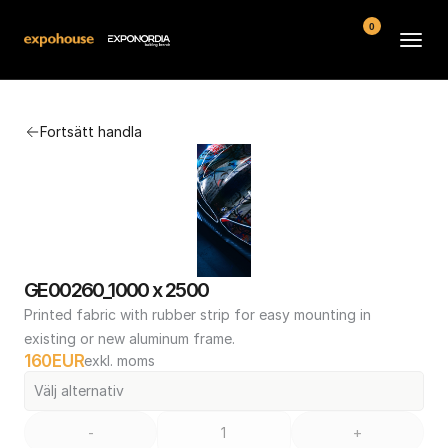
0
Arenor
Fortsätt handla
Vanliga frågor
Kontakt
Köpvillkor
GE00260_1000 x 2500
Printed fabric with rubber strip for easy mounting in 
existing or new aluminum frame.
160
EUR
exkl. moms
Välj alternativ
-
+