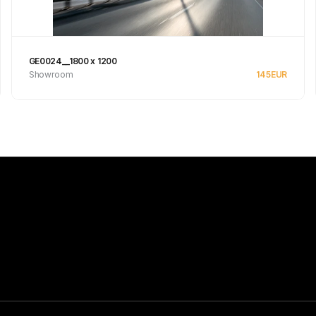
GE0024__1800 x 1200
Showroom
145
EUR
Se produkt