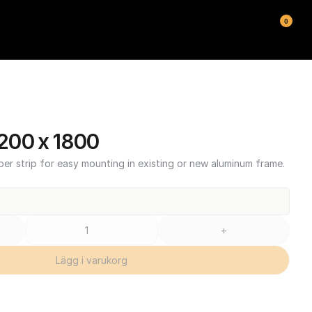
0
200 x 1800
ber strip for easy mounting in existing or new aluminum frame.
+
Lägg i varukorg