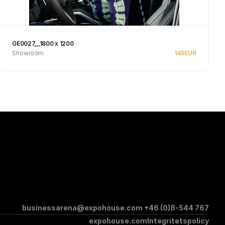
GE0027__1800 x 1200
Showroom
145
EUR
Se produkt
businessarena@expohouse.com 
+46 (0)8-544 767
expohouse.com
Integritetspolicy