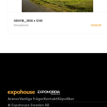
GE0018__1800 x 1200
Showroom
145
EUR
Se produkt
Arenor
Vanliga frågor
Kontakt
Köpvillkor
© Expohouse Sweden AB