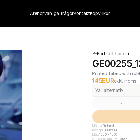
Arenor
Vanliga frågor
Kontakt
Köpvillkor
Fortsätt handla
GE00255_1
Printed fabric with rub
145
EUR
exkl. moms
Välj alternativ
-
Mässa
Finland
Kategori
BMW M
Mått
1200 x 1800
Artikelnummer
490186