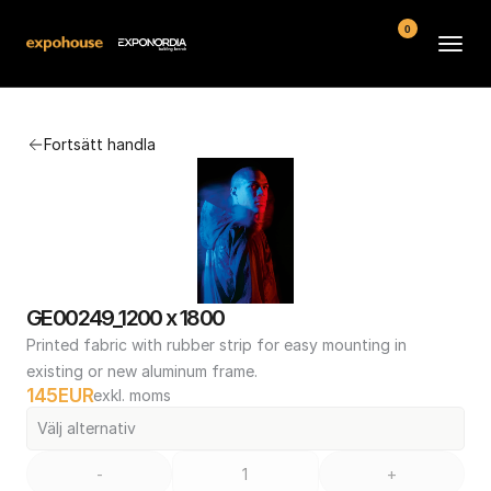
0
Arenor
Fortsätt handla
Vanliga frågor
Kontakt
Köpvillkor
GE00249_1200 x 1800
Printed fabric with rubber strip for easy mounting in 
existing or new aluminum frame.
145
EUR
exkl. moms
Välj alternativ
-
+