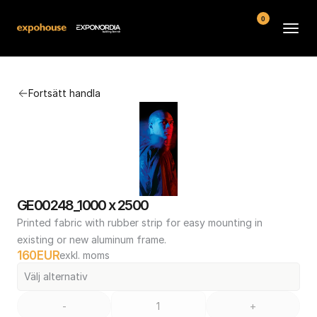
0
Arenor
Fortsätt handla
Vanliga frågor
Kontakt
Köpvillkor
GE00248_1000 x 2500
Printed fabric with rubber strip for easy mounting in 
existing or new aluminum frame.
160
EUR
exkl. moms
Välj alternativ
-
+