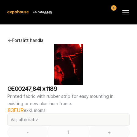
0
Arenor
Fortsätt handla
Vanliga frågor
Kontakt
Köpvillkor
GE00247_841 x 1189
Printed fabric with rubber strip for easy mounting in 
existing or new aluminum frame.
83
EUR
exkl. moms
Välj alternativ
-
+