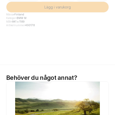
Lägg i varukorg
Mässa
Finland
Kategori
BMW M
Mått
841 x 1189
Artikelnummer
490178
Behöver du något annat?