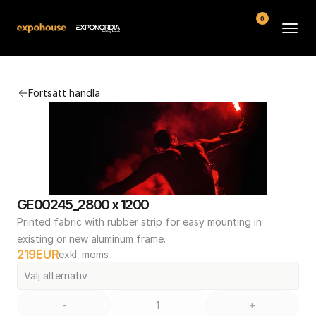
0
Arenor
Fortsätt handla
Vanliga frågor
Kontakt
Köpvillkor
GE00245_2800 x 1200
Printed fabric with rubber strip for easy mounting in 
existing or new aluminum frame.
219
EUR
exkl. moms
Välj alternativ
-
+