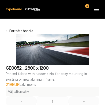
0
Arenor
Fortsätt handla
Vanliga frågor
Kontakt
Köpvillkor
GE0052__2800 x 1200
Printed fabric with rubber strip for easy mounting in 
existing or new aluminum frame.
219
EUR
exkl. moms
Välj alternativ
-
+