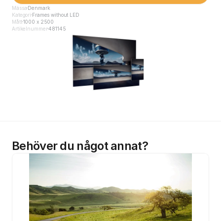
Mässa
Denmark
Kategori
Frames without LED
Mått
1000 x 2500
Artikelnummer
481145
Behöver du något annat?