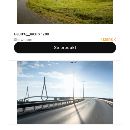
GE0018__1800 x 1200
Showroom
1,138
DKK
Se produkt