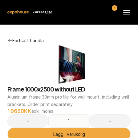
0
Arenor
Fortsätt handla
Vanliga frågor
Kontakt
Köpvillkor
Frame 1000x2500 without LED
Aluminium frame 30mm profile for wall mount, including wall 
brackets. Order print separately.
1 965
DKK
exkl. moms
-
+
Lägg i varukorg