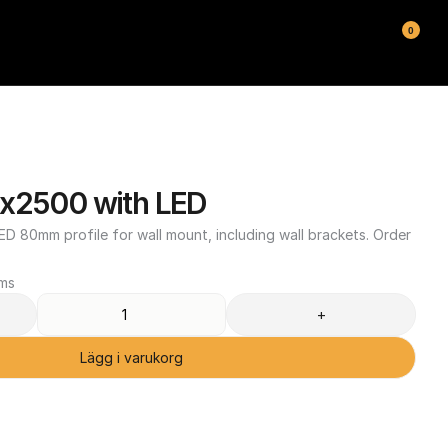
0
x2500 with LED
D 80mm profile for wall mount, including wall brackets. Order 
oms
+
Lägg i varukorg