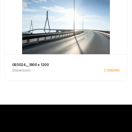
GE0024__1800 x 1200
Showroom
1,138
DKK
Se produkt