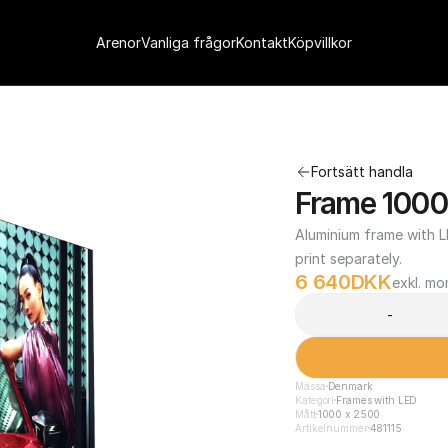
Arenor
Vanliga frågor
Kontakt
Köpvillkor
Fortsätt handla
Frame 1000
Aluminium frame with LE
print separately.
6 640
DKK
exkl. m
-
Mässa
Denmark
Kategori
Frames with LED
Mått
1000 x 2500
Artikelnummer
481115