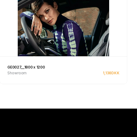
GE0027__1800 x 1200
Showroom
1,138
DKK
Se produkt