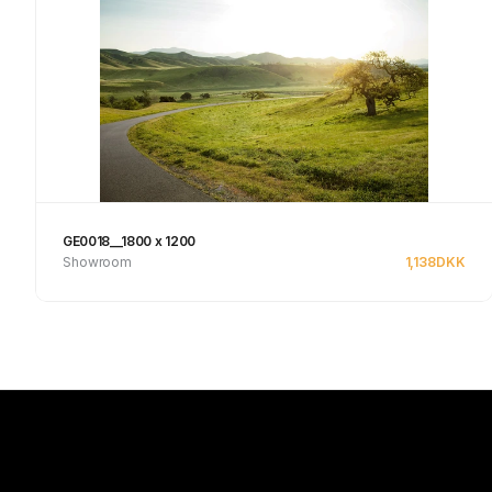
GE0018__1800 x 1200
Showroom
1,138
DKK
Se produkt