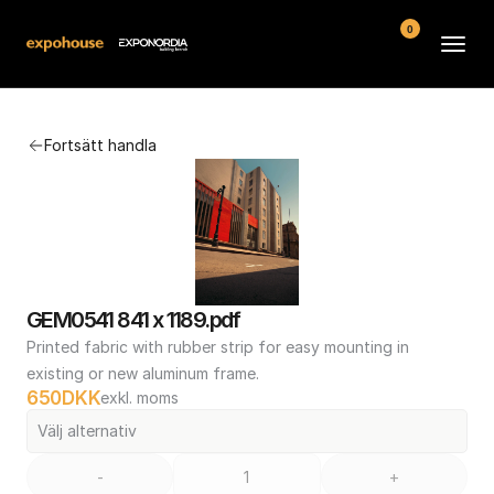
0
Arenor
Fortsätt handla
Vanliga frågor
Kontakt
Köpvillkor
GEM0541 841 x 1189.pdf
Printed fabric with rubber strip for easy mounting in 
existing or new aluminum frame.
650
DKK
exkl. moms
Välj alternativ
-
+