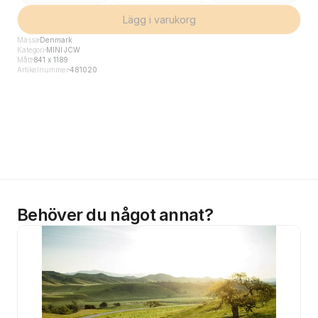
Lägg i varukorg
Mässa
Denmark
Kategori
MINI JCW
Mått
841 x 1189
Artikelnummer
481020
Behöver du något annat?