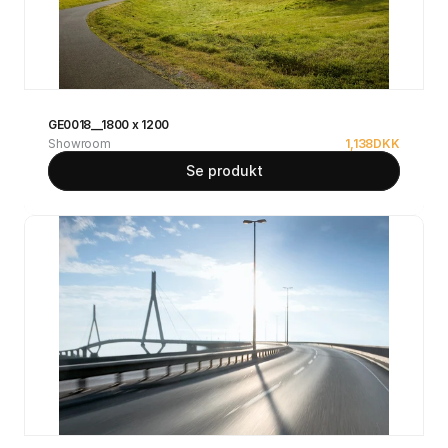
GE0018__1800 x 1200
Showroom
1,138
DKK
Se produkt