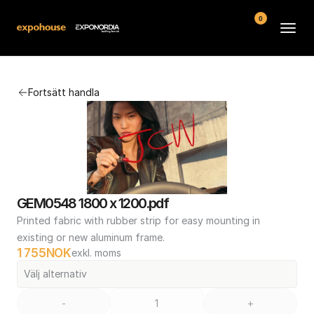
0
Arenor
Fortsätt handla
Vanliga frågor
Kontakt
Köpvillkor
GEM0548 1800 x 1200.pdf
Printed fabric with rubber strip for easy mounting in 
existing or new aluminum frame.
1 755
NOK
exkl. moms
Välj alternativ
-
+