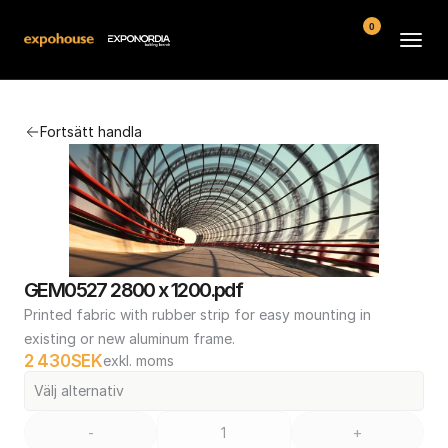
0
Arenor
Fortsätt handla
Vanliga frågor
Kontakt
Köpvillkor
GEM0527 2800 x 1200.pdf
Printed fabric with rubber strip for easy mounting in 
existing or new aluminum frame.
2 430
SEK
exkl. moms
Välj alternativ
-
+