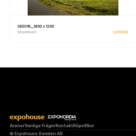
GE0018__1800 x 1200
Showroom
1,610
SEK
Se produkt
Arenor
Vanliga frågor
Kontakt
Köpvillkor
© Expohouse Sweden AB