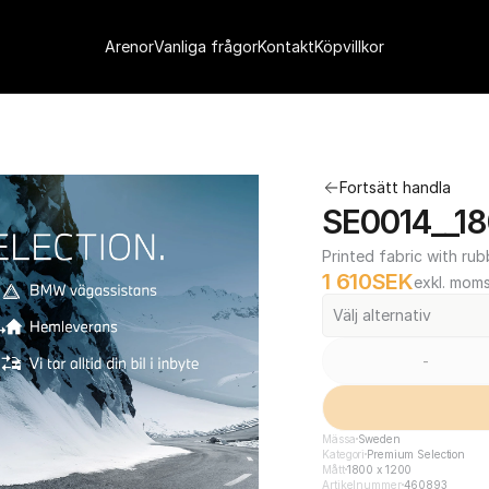
Arenor
Vanliga frågor
Kontakt
Köpvillkor
Fortsätt handla
SE0014__18
Printed fabric with rub
1 610
SEK
exkl. mom
Välj alternativ
-
Mässa
Sweden
Kategori
Premium Selection
Mått
1800 x 1200
Artikelnummer
460893