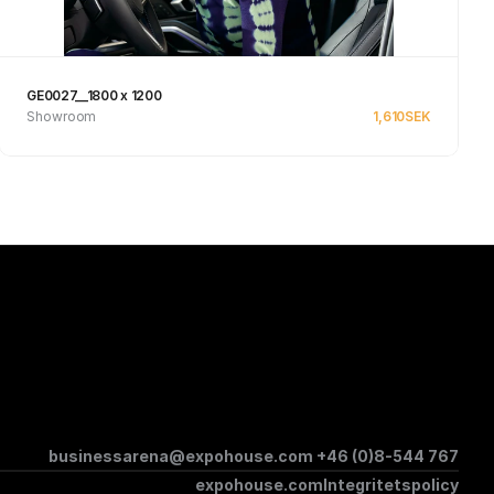
GE0027__1800 x 1200
Showroom
1,610
SEK
Se produkt
businessarena@expohouse.com 
+46 (0)8-544 767
expohouse.com
Integritetspolicy