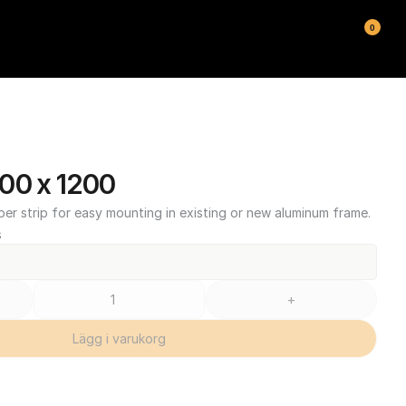
0
00 x 1200
ber strip for easy mounting in existing or new aluminum frame.
s
+
Lägg i varukorg