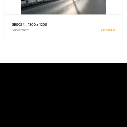
GE0024__1800 x 1200
Showroom
1,610
SEK
Se produkt