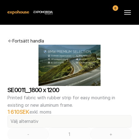
0
Arenor
Fortsätt handla
Vanliga frågor
Kontakt
Köpvillkor
SE0011__1800 x 1200
Printed fabric with rubber strip for easy mounting in 
existing or new aluminum frame.
1 610
SEK
exkl. moms
Välj alternativ
-
+