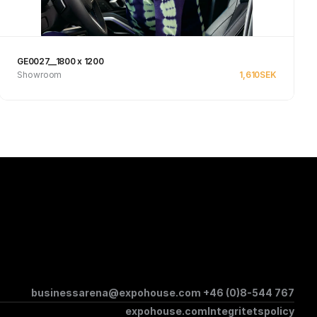
GE0027__1800 x 1200
Showroom
1,610
SEK
Se produkt
businessarena@expohouse.com 
+46 (0)8-544 767
expohouse.com
Integritetspolicy