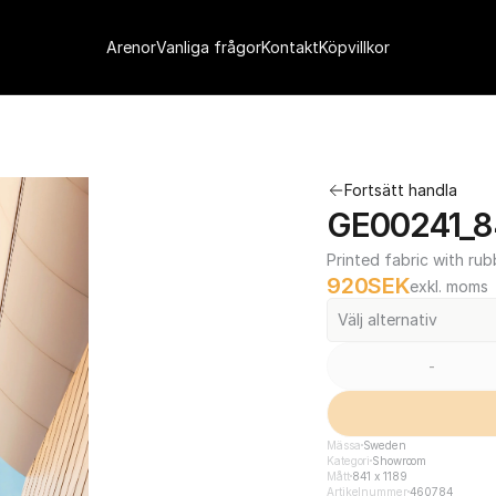
Arenor
Vanliga frågor
Kontakt
Köpvillkor
Fortsätt handla
GE00241_84
Printed fabric with rub
920
SEK
exkl. moms
Välj alternativ
-
Mässa
Sweden
Kategori
Showroom
Mått
841 x 1189
Artikelnummer
460784