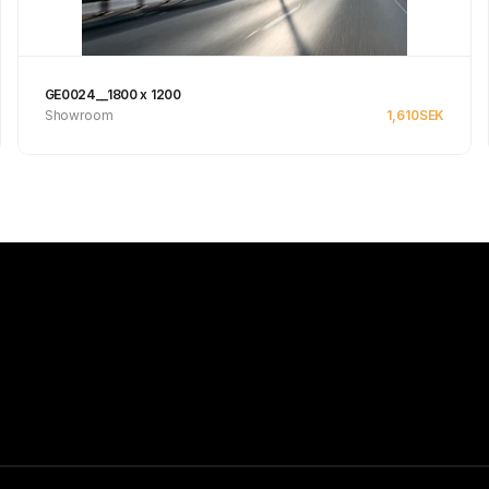
GE0024__1800 x 1200
Showroom
1,610
SEK
Se produkt