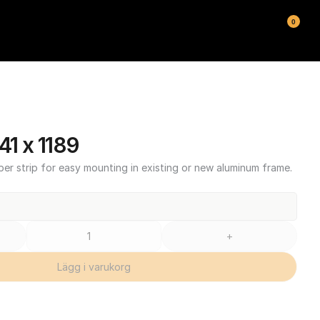
0
1 x 1189
ber strip for easy mounting in existing or new aluminum frame.
+
Lägg i varukorg