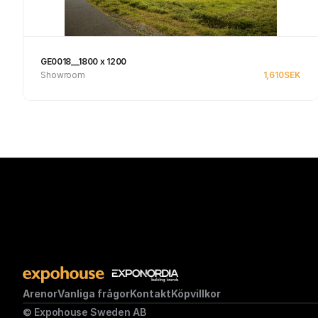
GE0018__1800 x 1200
Showroom
1,610
SEK
Se produkt
Arenor
Vanliga frågor
Kontakt
Köpvillkor
© Expohouse Sweden AB