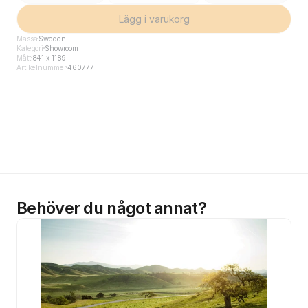
Lägg i varukorg
Mässa
Sweden
Kategori
Showroom
Mått
841 x 1189
Artikelnummer
460777
Behöver du något annat?