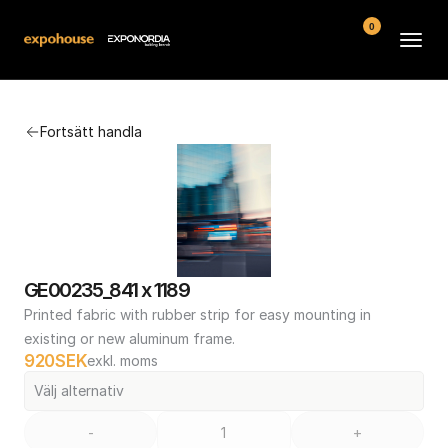
0
Arenor
Fortsätt handla
Vanliga frågor
Kontakt
Köpvillkor
GE00235_841 x 1189
Printed fabric with rubber strip for easy mounting in 
existing or new aluminum frame.
920
SEK
exkl. moms
Välj alternativ
-
+