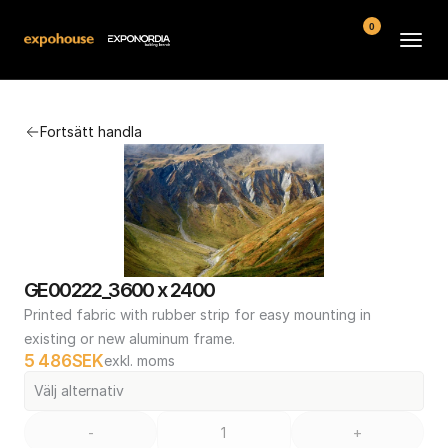
0
Arenor
Fortsätt handla
Vanliga frågor
Kontakt
Köpvillkor
GE00222_3600 x 2400
Printed fabric with rubber strip for easy mounting in 
existing or new aluminum frame.
5 486
SEK
exkl. moms
Välj alternativ
-
+