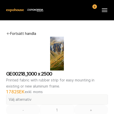
0
Arenor
Fortsätt handla
Vanliga frågor
Kontakt
Köpvillkor
GE00218_1000 x 2500
Printed fabric with rubber strip for easy mounting in 
existing or new aluminum frame.
1 782
SEK
exkl. moms
Välj alternativ
-
+