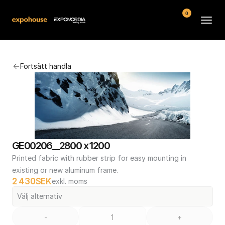
0
Arenor
Fortsätt handla
Vanliga frågor
Kontakt
Köpvillkor
GE00206__2800 x 1200
Printed fabric with rubber strip for easy mounting in 
existing or new aluminum frame.
2 430
SEK
exkl. moms
Välj alternativ
-
+