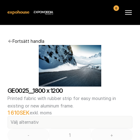
0
Arenor
Fortsätt handla
Vanliga frågor
Kontakt
Köpvillkor
GE0025__1800 x 1200
Printed fabric with rubber strip for easy mounting in 
existing or new aluminum frame.
1 610
SEK
exkl. moms
Välj alternativ
-
+