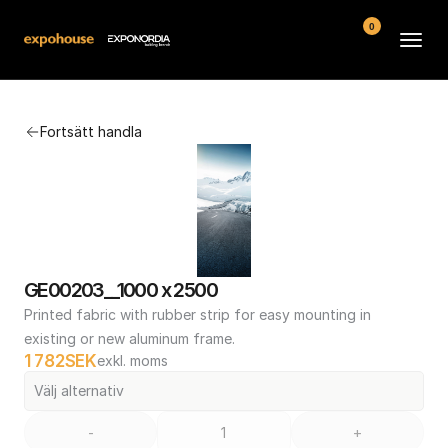
0
Arenor
Fortsätt handla
Vanliga frågor
Kontakt
Köpvillkor
GE00203__1000 x 2500
Printed fabric with rubber strip for easy mounting in 
existing or new aluminum frame.
1 782
SEK
exkl. moms
Välj alternativ
-
+