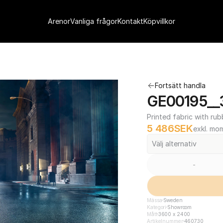
Arenor
Vanliga frågor
Kontakt
Köpvillkor
Fortsätt handla
GE00195__
Printed fabric with rub
5 486
SEK
exkl. mo
Välj alternativ
-
Mässa
Sweden
Kategori
Showroom
Mått
3600 x 2400
Artikelnummer
460730