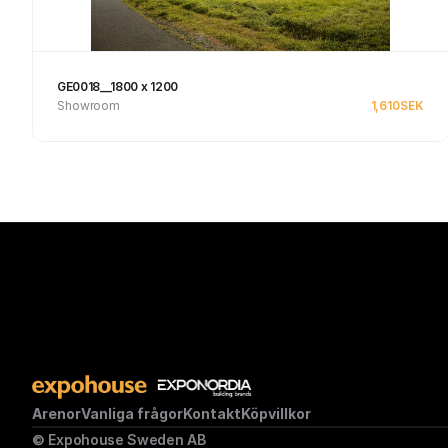
GE0018__1800 x 1200
Showroom
1,610
SEK
Se produkt
Arenor
Vanliga frågor
Kontakt
Köpvillkor
© Expohouse Sweden AB