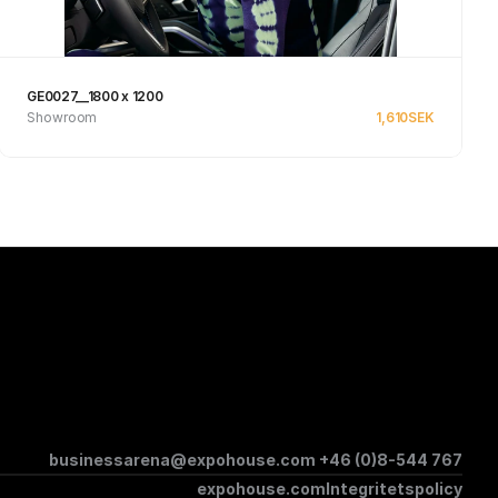
GE0027__1800 x 1200
Showroom
1,610
SEK
Se produkt
businessarena@expohouse.com 
+46 (0)8-544 767
expohouse.com
Integritetspolicy