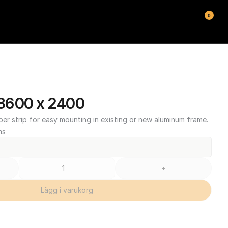
0
3600 x 2400
ber strip for easy mounting in existing or new aluminum frame.
ms
+
Lägg i varukorg