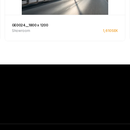
GE0024__1800 x 1200
Showroom
1,610
SEK
Se produkt