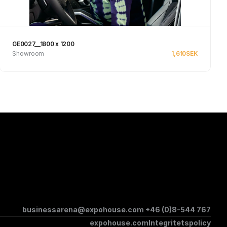
GE0027__1800 x 1200
Showroom
1,610
SEK
Se produkt
businessarena@expohouse.com 
+46 (0)8-544 767
expohouse.com
Integritetspolicy