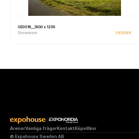
GE0018__1800 x 1200
Showroom
1,610
SEK
Se produkt
Arenor
Vanliga frågor
Kontakt
Köpvillkor
© Expohouse Sweden AB