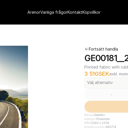
Arenor
Vanliga frågor
Kontakt
Köpvillkor
Fortsätt handla
GE00181__
Printed fabric with rub
3 510
SEK
exkl. mom
Välj alternativ
-
Mässa
Sweden
Kategori
Showroom
Mått
2000 x 2500
Artikelnummer
460714