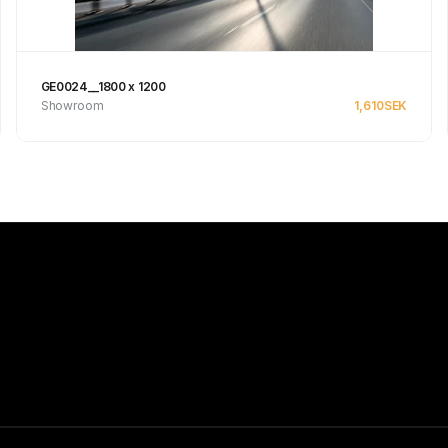
GE0024__1800 x 1200
Showroom
1,610
SEK
Se produkt