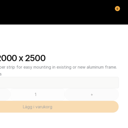
0
2000 x 2500
ber strip for easy mounting in existing or new aluminum frame.
s
+
Lägg i varukorg