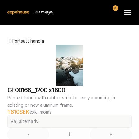
0
Arenor
Fortsätt handla
Vanliga frågor
Kontakt
Köpvillkor
GE00168__1200 x 1800
Printed fabric with rubber strip for easy mounting in 
existing or new aluminum frame.
1 610
SEK
exkl. moms
Välj alternativ
-
+