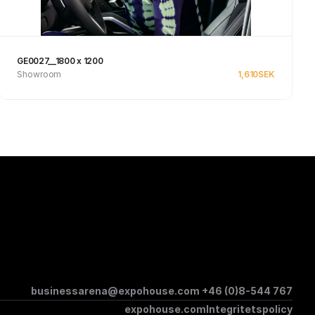
GE0027__1800 x 1200
Showroom
1,610
SEK
Se produkt
businessarena@expohouse.com 
+46 (0)8-544 767
expohouse.com
Integritetspolicy