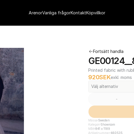
Arenor
Vanliga frågor
Kontakt
Köpvillkor
Fortsätt handla
GE00124__8
Printed fabric with rub
920
SEK
exkl. moms
Välj alternativ
-
Mässa
Sweden
Kategori
Showroom
Mått
841 x 1189
Artikelnummer
460535