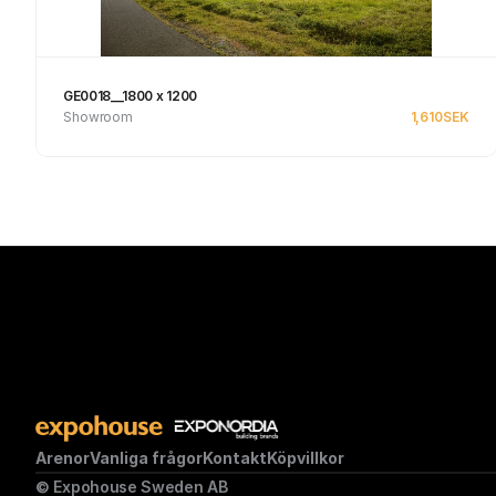
GE0018__1800 x 1200
Showroom
1,610
SEK
Se produkt
Arenor
Vanliga frågor
Kontakt
Köpvillkor
© Expohouse Sweden AB