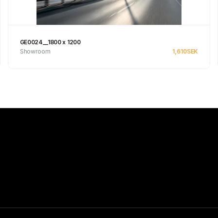
GE0024__1800 x 1200
Showroom
1,610
SEK
Se produkt