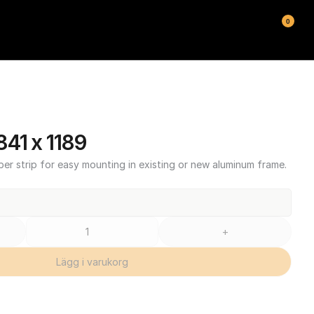
0
41 x 1189
ber strip for easy mounting in existing or new aluminum frame.
+
Lägg i varukorg