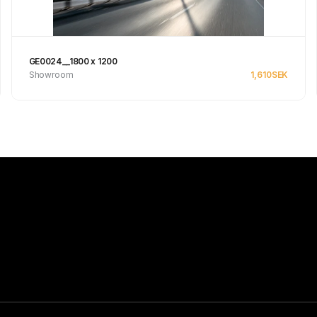
GE0024__1800 x 1200
Showroom
1,610
SEK
Se produkt