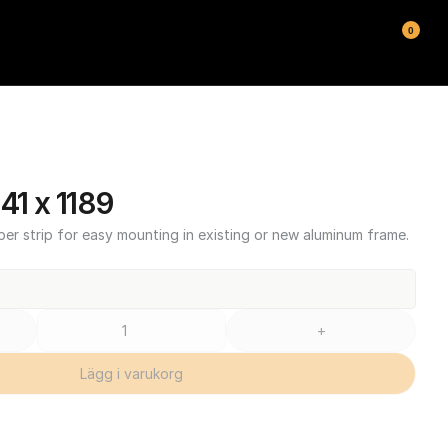
0
1 x 1189
ber strip for easy mounting in existing or new aluminum frame.
+
Lägg i varukorg