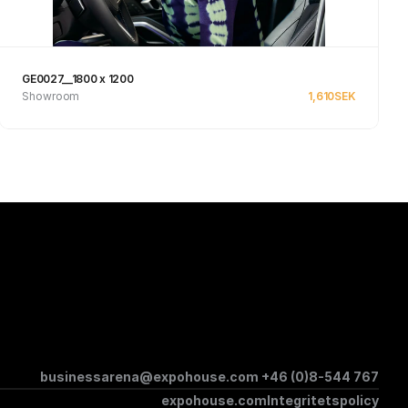
GE0027__1800 x 1200
Showroom
1,610
SEK
Se produkt
businessarena@expohouse.com 
+46 (0)8-544 767
expohouse.com
Integritetspolicy