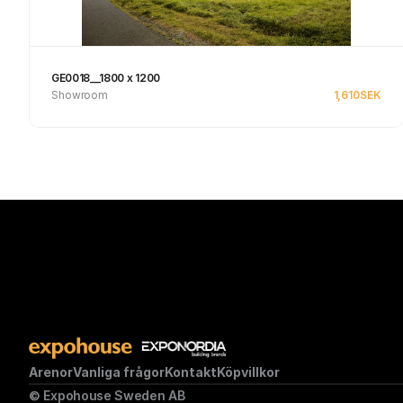
GE0018__1800 x 1200
Showroom
1,610
SEK
Se produkt
Arenor
Vanliga frågor
Kontakt
Köpvillkor
© Expohouse Sweden AB