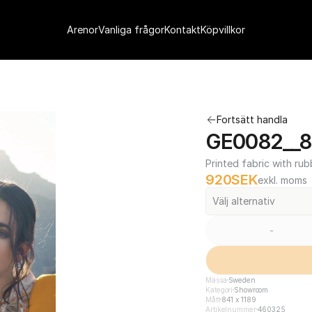
Arenor
Vanliga frågor
Kontakt
Köpvillkor
Fortsätt handla
GE0082__84
Printed fabric with rub
920
SEK
exkl. moms
Välj alternativ
-
Mässa
Sweden
Kategori
Showroom
Mått
841 x 1189
Artikelnummer
460325