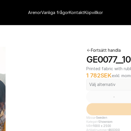
Arenor
Vanliga frågor
Kontakt
Köpvillkor
Fortsätt handla
GE0077__10
Printed fabric with rub
1 782
SEK
exkl. mom
Välj alternativ
-
Mässa
Sweden
Kategori
Showroom
Mått
1000 x 2500
Artikelnummer
460300