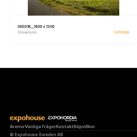
GE0018__1800 x 1200
Showroom
1,610
SEK
Se produkt
Arenor
Vanliga frågor
Kontakt
Köpvillkor
© Expohouse Sweden AB