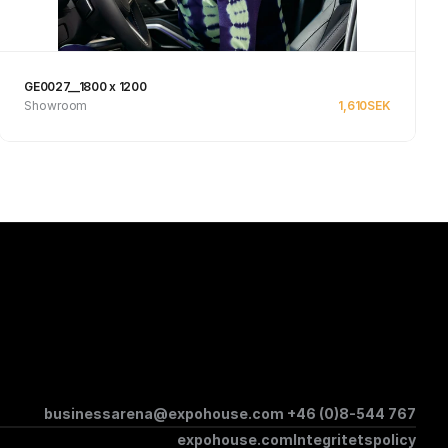
GE0027__1800 x 1200
Showroom
1,610
SEK
Se produkt
businessarena@expohouse.com 
+46 (0)8-544 767
expohouse.com
Integritetspolicy