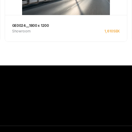
GE0024__1800 x 1200
Showroom
1,610
SEK
Se produkt