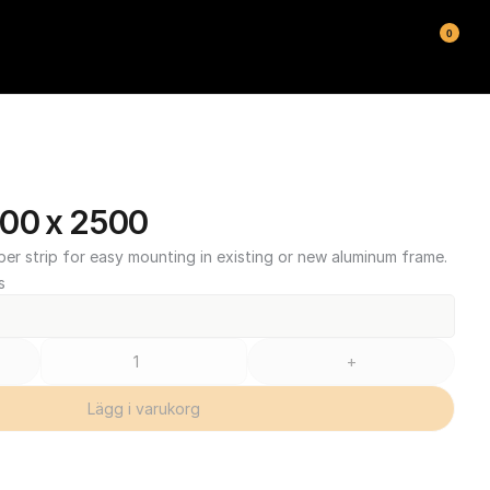
0
00 x 2500
ber strip for easy mounting in existing or new aluminum frame.
s
+
Lägg i varukorg