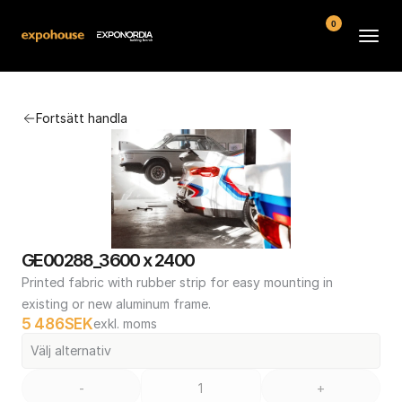
0
Arenor
Fortsätt handla
Vanliga frågor
Kontakt
Köpvillkor
GE00288_3600 x 2400
Printed fabric with rubber strip for easy mounting in 
existing or new aluminum frame.
5 486
SEK
exkl. moms
Välj alternativ
-
+