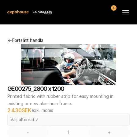
0
Arenor
Fortsätt handla
Vanliga frågor
Kontakt
Köpvillkor
GE00275_2800 x 1200
Printed fabric with rubber strip for easy mounting in 
existing or new aluminum frame.
2 430
SEK
exkl. moms
Välj alternativ
-
+