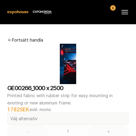
0
Arenor
Fortsätt handla
Vanliga frågor
Kontakt
Köpvillkor
GE00266_1000 x 2500
Printed fabric with rubber strip for easy mounting in 
existing or new aluminum frame.
1 782
SEK
exkl. moms
Välj alternativ
-
+