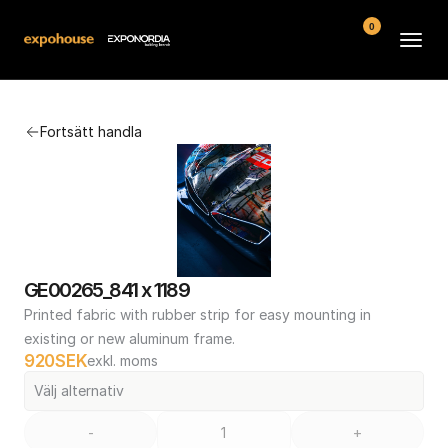
0
Arenor
Fortsätt handla
Vanliga frågor
Kontakt
Köpvillkor
GE00265_841 x 1189
Printed fabric with rubber strip for easy mounting in 
existing or new aluminum frame.
920
SEK
exkl. moms
Välj alternativ
-
+