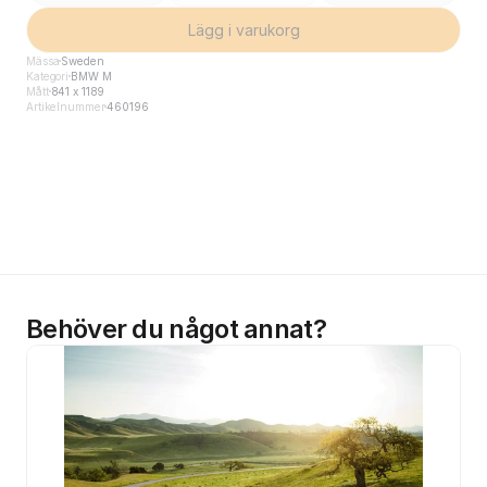
Lägg i varukorg
Mässa
Sweden
Kategori
BMW M
Mått
841 x 1189
Artikelnummer
460196
Behöver du något annat?