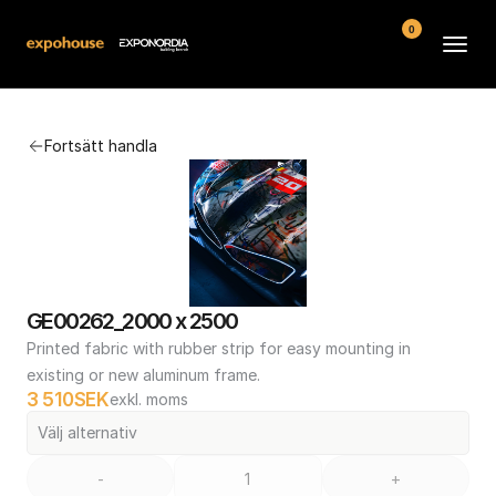
0
Arenor
Fortsätt handla
Vanliga frågor
Kontakt
Köpvillkor
GE00262_2000 x 2500
Printed fabric with rubber strip for easy mounting in 
existing or new aluminum frame.
3 510
SEK
exkl. moms
Välj alternativ
-
+