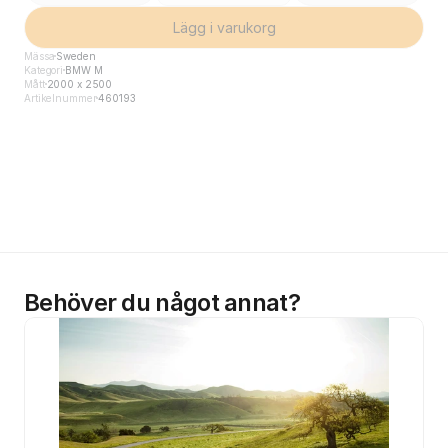
Lägg i varukorg
Mässa
Sweden
Kategori
BMW M
Mått
2000 x 2500
Artikelnummer
460193
Behöver du något annat?