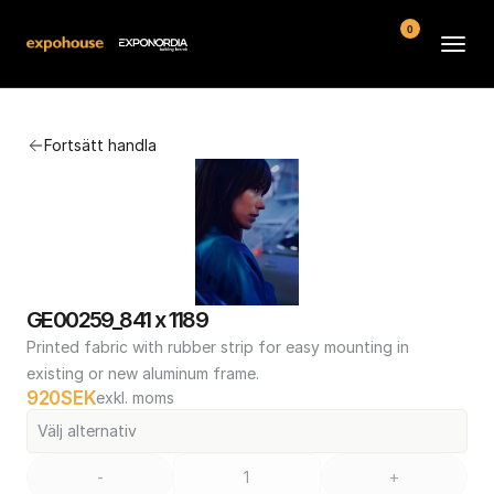
0
Arenor
Fortsätt handla
Vanliga frågor
Kontakt
Köpvillkor
GE00259_841 x 1189
Printed fabric with rubber strip for easy mounting in 
existing or new aluminum frame.
920
SEK
exkl. moms
Välj alternativ
-
+