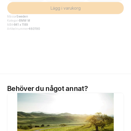
Lägg i varukorg
Mässa
Sweden
Kategori
BMW M
Mått
841 x 1189
Artikelnummer
460190
Behöver du något annat?