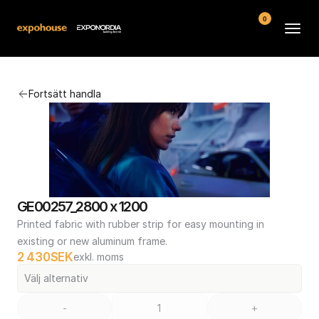
0
Arenor
Fortsätt handla
Vanliga frågor
Kontakt
Köpvillkor
GE00257_2800 x 1200
Printed fabric with rubber strip for easy mounting in 
existing or new aluminum frame.
2 430
SEK
exkl. moms
Välj alternativ
-
+