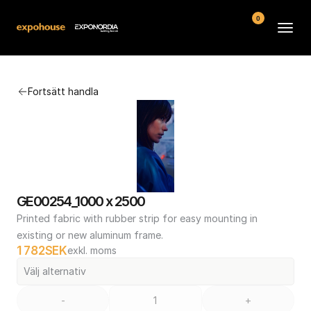
0
Arenor
Fortsätt handla
Vanliga frågor
Kontakt
Köpvillkor
GE00254_1000 x 2500
Printed fabric with rubber strip for easy mounting in 
existing or new aluminum frame.
1 782
SEK
exkl. moms
Välj alternativ
-
+