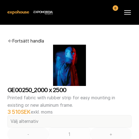
0
Arenor
Fortsätt handla
Vanliga frågor
Kontakt
Köpvillkor
GE00250_2000 x 2500
Printed fabric with rubber strip for easy mounting in 
existing or new aluminum frame.
3 510
SEK
exkl. moms
Välj alternativ
-
+