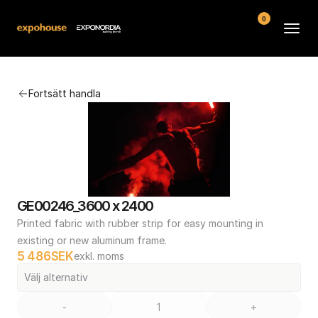
0
Arenor
Fortsätt handla
Vanliga frågor
Kontakt
Köpvillkor
GE00246_3600 x 2400
Printed fabric with rubber strip for easy mounting in 
existing or new aluminum frame.
5 486
SEK
exkl. moms
Välj alternativ
-
+