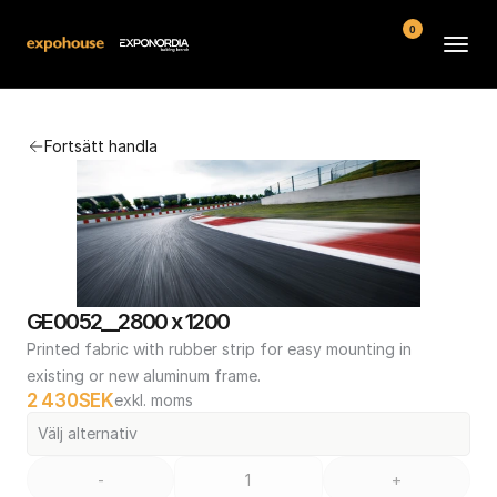
0
Arenor
Fortsätt handla
Vanliga frågor
Kontakt
Köpvillkor
GE0052__2800 x 1200
Printed fabric with rubber strip for easy mounting in 
existing or new aluminum frame.
2 430
SEK
exkl. moms
Välj alternativ
-
+