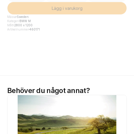
Lägg i varukorg
Mässa
Sweden
Kategori
BMW M
Mått
2800 x 1200
Artikelnummer
460171
Behöver du något annat?