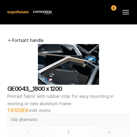
0
Arenor
Fortsätt handla
Vanliga frågor
Kontakt
Köpvillkor
GE0043__1800 x 1200
Printed fabric with rubber strip for easy mounting in 
existing or new aluminum frame.
1 610
SEK
exkl. moms
Välj alternativ
-
+