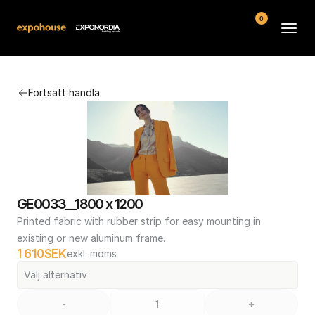
0
Arenor
Fortsätt handla
Vanliga frågor
Kontakt
Köpvillkor
GE0033__1800 x 1200
Printed fabric with rubber strip for easy mounting in 
existing or new aluminum frame.
1 610
SEK
exkl. moms
Välj alternativ
-
+