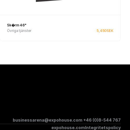
Sk�rm 46"
Övriga tjänster
5,450
SEK
Se produkt
businessarena@expohouse.com 
+46 (0)8-544 767
expohouse.com
Integritetspolicy