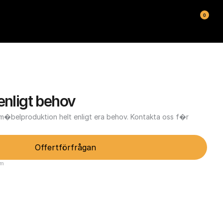
0
enligt behov
�belproduktion helt enligt era behov. Kontakta oss f�r 
Offertförfrågan
lm