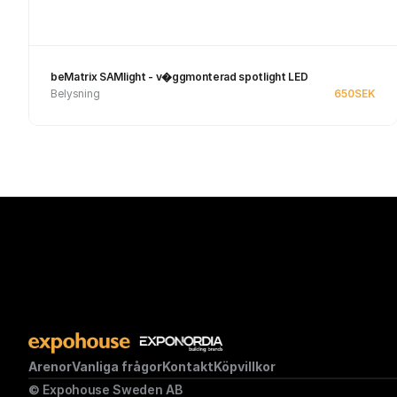
beMatrix SAMlight - v�ggmonterad spotlight LED
Belysning
650
SEK
Se produkt
Arenor
Vanliga frågor
Kontakt
Köpvillkor
© Expohouse Sweden AB