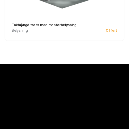
Takh�ngd tross med monterbelysning
Belysning
Offert
Se produkt