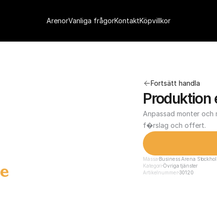
Arenor
Vanliga frågor
Kontakt
Köpvillkor
Fortsätt handla
Produktion 
Anpassad monter och m
f�rslag och offert.
Mässa
Business Arena Stockho
Kategori
Övriga tjänster
Artikelnummer
30120