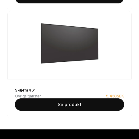
Sk�rm 46"
Övriga tjänster
5,450
SEK
Se produkt