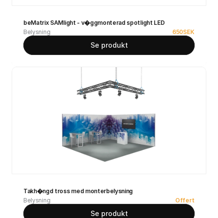
beMatrix SAMlight - v�ggmonterad spotlight LED
Belysning
650
SEK
Se produkt
Takh�ngd tross med monterbelysning
Belysning
Offert
Se produkt