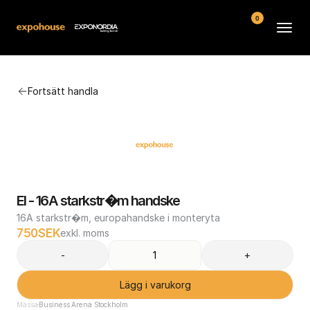
0
Arenor
Fortsätt handla
Vanliga frågor
Kontakt
Köpvillkor
El - 16A starkstr�m handske
16A starkstr�m, europahandske i monteryta
750
SEK
exkl. moms
-
+
Lägg i varukorg
Mässa
Business Arena Stockholm