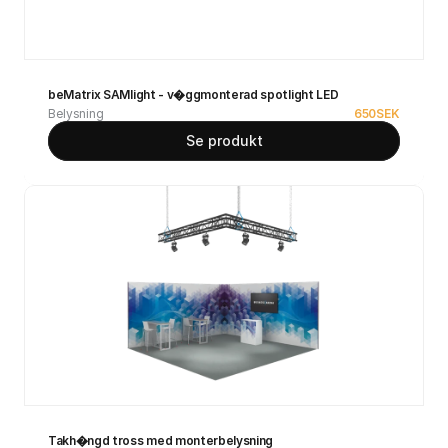
beMatrix SAMlight - v�ggmonterad spotlight LED
Belysning
650
SEK
Se produkt
Takh�ngd tross med monterbelysning