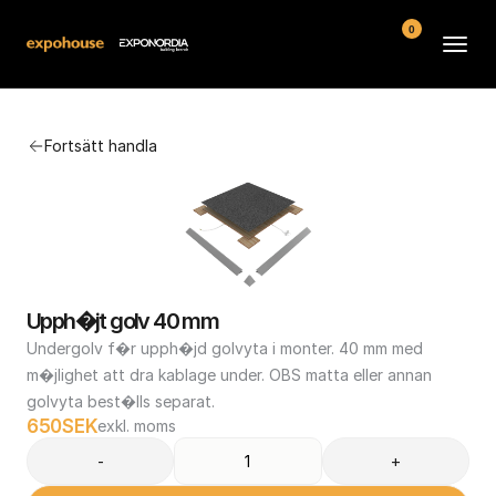
0
Arenor
Fortsätt handla
Vanliga frågor
Kontakt
Köpvillkor
Upph�jt golv 40 mm
Undergolv f�r upph�jd golvyta i monter. 40 mm med 
m�jlighet att dra kablage under. OBS matta eller annan 
golvyta best�lls separat.
650
SEK
exkl. moms
-
+