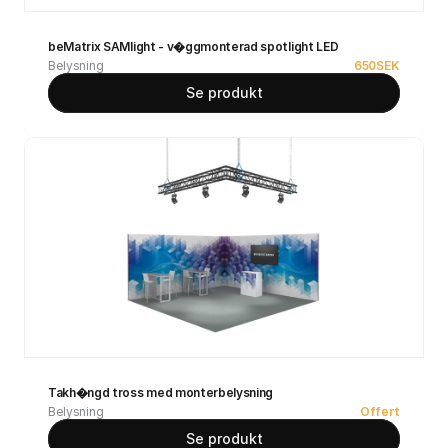
beMatrix SAMlight - v�ggmonterad spotlight LED
Belysning
650
SEK
Se produkt
Takh�ngd tross med monterbelysning
Belysning
Offert
Se produkt