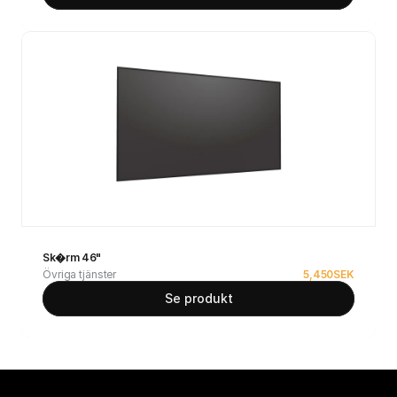
Sk�rm 46"
Övriga tjänster
5,450
SEK
Se produkt