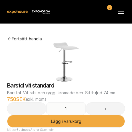
0
Arenor
Fortsätt handla
Vanliga frågor
Kontakt
Köpvillkor
Barstol vit standard
Barstol. Vit sits och rygg, kromade ben. Sitth�jd 74 cm
750
SEK
exkl. moms
-
+
Lägg i varukorg
Mässa
Business Arena Stockholm