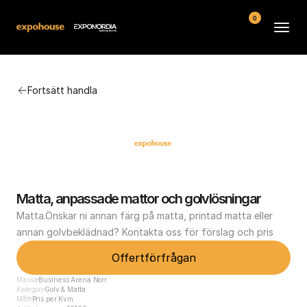
0
Arenor
Fortsätt handla
Vanliga frågor
Kontakt
Köpvillkor
Matta, anpassade mattor och golvlösningar
Matta.Önskar ni annan färg på matta, printad matta eller 
annan golvbeklädnad? Kontakta oss för förslag och pris
Offertförfrågan
Mässa
Business Arena Norr
Kategori
Golv & Matta
Mått
Pris per Kvm