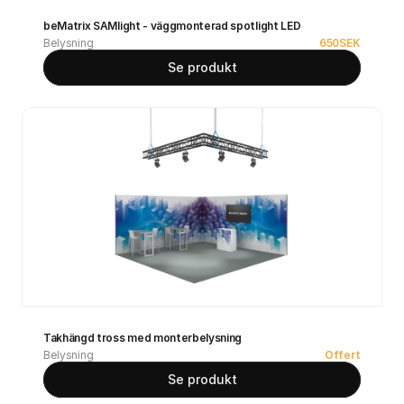
beMatrix SAMlight - väggmonterad spotlight LED
Belysning
650
SEK
Se produkt
Takhängd tross med monterbelysning
Belysning
Offert
Se produkt