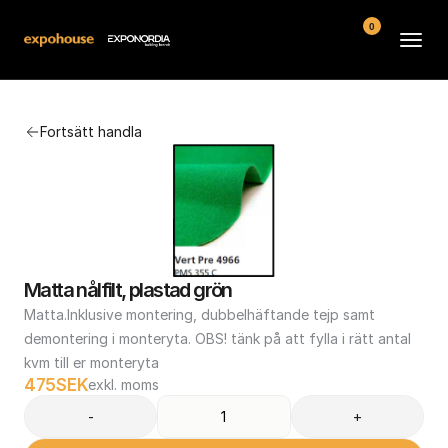
0
Arenor
Fortsätt handla
Vanliga frågor
Kontakt
Köpvillkor
Matta nålfilt, plastad grön
Matta.Inklusive montering, dubbelhäftande tejp samt 
demontering i monteryta. OBS! tänk på att fylla i rätt antal 
kvm till er monteryta
475
SEK
exkl. moms
-
+