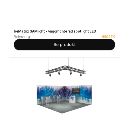
beMatrix SAMlight - väggmonterad spotlight LED
Belysning
650
SEK
Se produkt