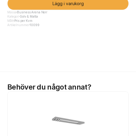
Lägg i varukorg
Mässa
Business Arena Norr
Kategori
Golv & Matta
Mått
Pris per Kvm
Artikelnummer
10099
Behöver du något annat?